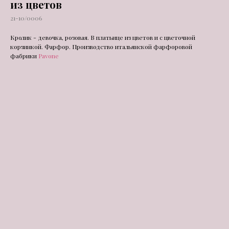
из цветов
21-10/0006
Кролик - девочка, розовая. В платьице из цветов и с цветочной
корзинкой. Фарфор. Производство итальянской фарфоровой
фабрики
Pavone