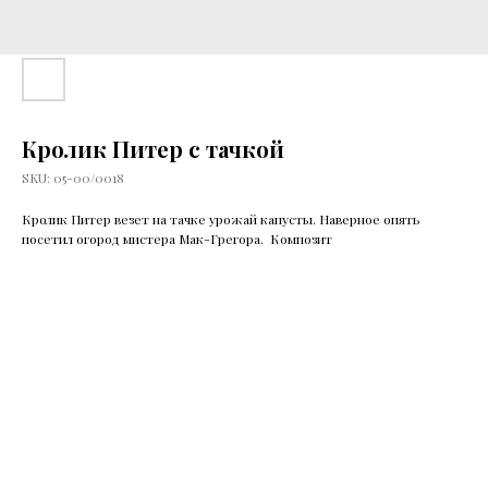
Кролик Питер с тачкой
SKU:
05-00/0018
Кролик Питер везет на тачке урожай капусты. Наверное опять
посетил огород мистера Мак-Грегора. Композит