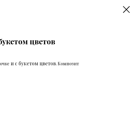
букетом цветов
и с букетом цветов
точке
. Композит