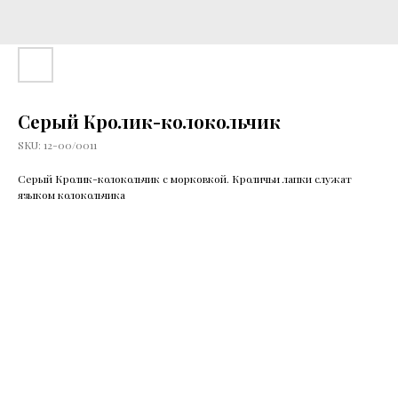
Серый Кролик-колокольчик
SKU:
12-00/0011
Серый Кролик-колокольчик с морковкой. Кроличьи лапки служат
языком колокольчика