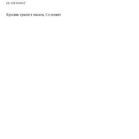
13-01/0007
Кролик грызет палец. Селенит