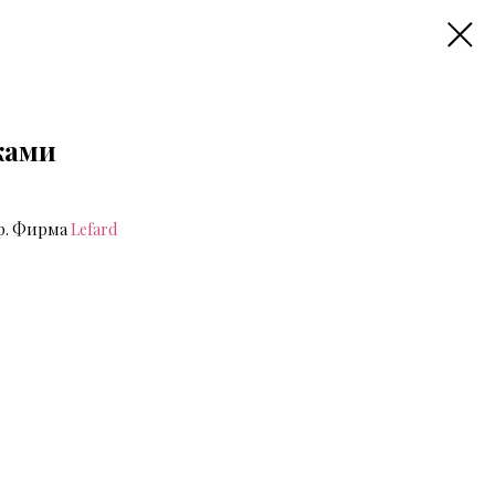
ками
р. Фирма
Lefard