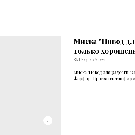
Миска "Повод для
только хорошень
SKU:
14-02/0021
Миска "Повод для радости ест
Фарфор. Производство фир