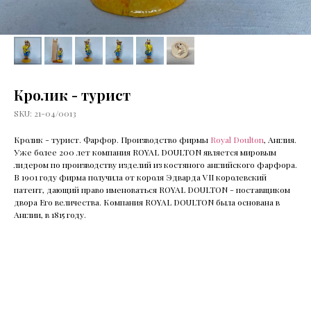
Кролик - турист
SKU:
21-04/0013
Кролик - турист. Фарфор. Производство фирмы
Royal Doulton
, Англия.
Уже более 200 лет компания ROYAL DOULTON является мировым
лидером по производству изделий из костяного английского фарфора.
В 1901 году фирма получила от короля Эдварда VII королевский
патент, дающий право именоваться ROYAL DOULTON - поставщиком
двора Его величества. Компания ROYAL DOULTON была основана в
Англии, в 1815 году.