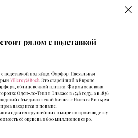
стоит рядом с подставкой
с подставкой под яйцо. Фарфор. Пасхальная
фирмы
Villeroy&Boch
. Это старейший в Европе
арфора, облицовочной плитки. Фирма основана
родке Оден-ле-Тиш в Эльзасе в 1748 году, а в 1836
младший объединил свой бизнес с Николя Вильруа
 фирма находится и поныне.
пания одна из крупнейших в мире по производству
оимость её оценена в 600 миллионов евро.