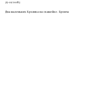
25-01/0082
Два маленьких Кролика на скамейке. Бронза