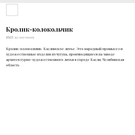
Кролик-колокольчик
SKU:
12-00/0001
Кролик-колокольчик. Каслинское литье. Это народный промысел и
художественные изделия из чугуна, производящиеся на заводе
архитектурно-художественного литья в городе Касли, Челябинская
область