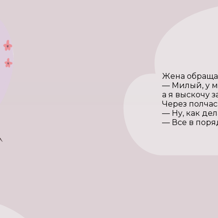
Жена обращае
— Милый, у м
а я выскочу 
Через полчас
— Ну, как де
— Все в поря