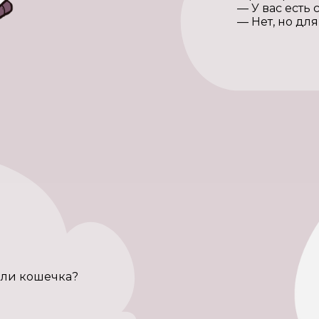
— У вас есть
— Нет, но дл
 или кошечка?