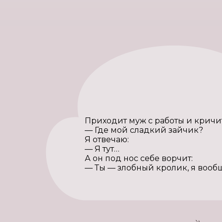
Приходит муж с работы и кричит
— Где мой сладкий зайчик?
Я отвечаю:
— Я тут…
А он под нос себе ворчит:
— Ты — злобный кролик, я вооб