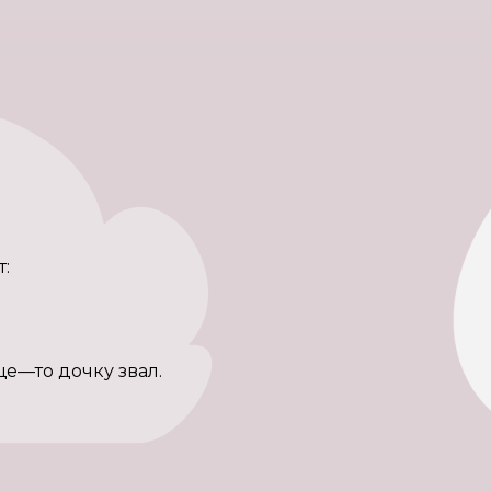
:
ще—то дочку звал.