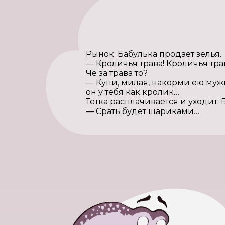
Рынок. Бабулька продает зелья.
— Кроличья трава! Кроличья тра
Че за трава то?
— Купи, милая, накорми ею муж
он у тебя как кролик…
Тетка расплачивается и уходит. 
— Срать будет шариками…