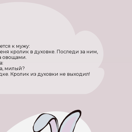
тся к мужу:
еня кролик в духовке. Последи за ним,
за овощами.
а:
ла, милый?
дке. Кролик из духовки не выходил!