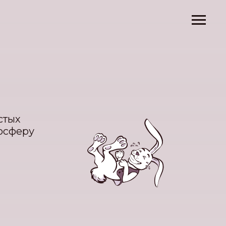
стых
осферу