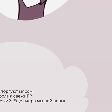
е торгуют мясом:
кролик свежий?
вежий. Еще вчера мышей ловил.