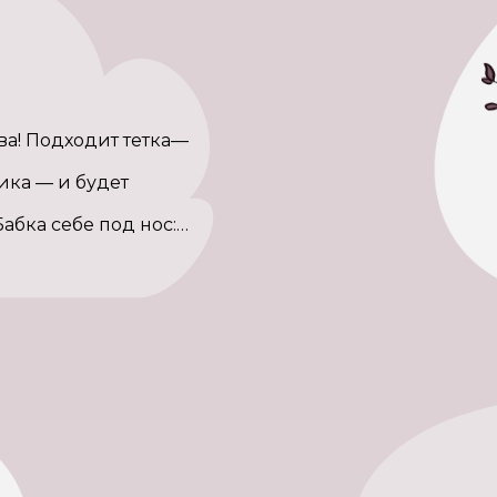
ва! Подходит тетка—
ика — и будет
Бабка себе под нос:…