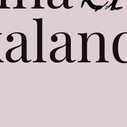
alan
енна