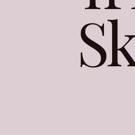
k
S
Жизнь без кролика
возможна, но бессмысл